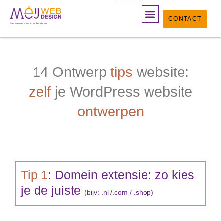
Ga
CONTACT
naar
Nieuwe websites voor bedrijven
de
inhoud
14 Ontwerp
tips
website:
zelf
je WordPress website
ontwerpen
Tip 1
: Domein extensie: zo kies
je de juiste
(bijv: .nl /.com / .shop)