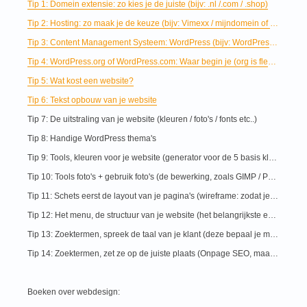
Tip 1: Domein extensie: zo kies je de juiste (bijv: .nl /.com / .shop)
Tip 2: Hosting: zo maak je de keuze (bijv: Vimexx / mijndomein of sneller)
Tip 3: Content Management Systeem: WordPress (bijv: WordPress / Joomla / Dupral of Magento ...)
Tip 4: WordPress.org of WordPress.com: Waar begin je (org is flexibeler dan com.)
Tip 5: Wat kost een website?
Tip 6: Tekst opbouw van je website
Tip 7: De uitstraling van je website (kleuren / foto's / fonts etc..)
Tip 8: Handige WordPress thema's
Tip 9: Tools, kleuren voor je website (generator voor de 5 basis kleuren)
Tip 10: Tools foto's + gebruik foto's (de bewerking, zoals GIMP / Photoshop of Paintshop)
Tip 11: Schets eerst de layout van je pagina's (wireframe: zodat je visualiseert wat belangrijk is)
Tip 12: Het menu, de structuur van je website (het belangrijkste eerst: dit geld ook voor je menu)
Tip 13: Zoektermen, spreek de taal van je klant (deze bepaal je met bijv. de zoekwoordenplanner van Google)
Tip 14: Zoektermen, zet ze op de juiste plaats (Onpage SEO, maar ook interne links zijn belangrijk)
Boeken over webdesign: