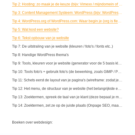
Tip 2: Hosting: zo maak je de keuze (bijv: Vimexx / mijndomein of sneller)
Tip 3: Content Management Systeem: WordPress (bijv: WordPress / Joomla / Dupral of Magento ...)
Tip 4: WordPress.org of WordPress.com: Waar begin je (org is flexibeler dan com.)
Tip 5: Wat kost een website?
Tip 6: Tekst opbouw van je website
Tip 7: De uitstraling van je website (kleuren / foto's / fonts etc..)
Tip 8: Handige WordPress thema's
Tip 9: Tools, kleuren voor je website (generator voor de 5 basis kleuren)
Tip 10: Tools foto's + gebruik foto's (de bewerking, zoals GIMP / Photoshop of Paintshop)
Tip 11: Schets eerst de layout van je pagina's (wireframe: zodat je visualiseert wat belangrijk is)
Tip 12: Het menu, de structuur van je website (het belangrijkste eerst: dit geld ook voor je menu)
Tip 13: Zoektermen, spreek de taal van je klant (deze bepaal je met bijv. de zoekwoordenplanner van Google)
Tip 14: Zoektermen, zet ze op de juiste plaats (Onpage SEO, maar ook interne links zijn belangrijk)
Boeken over webdesign: