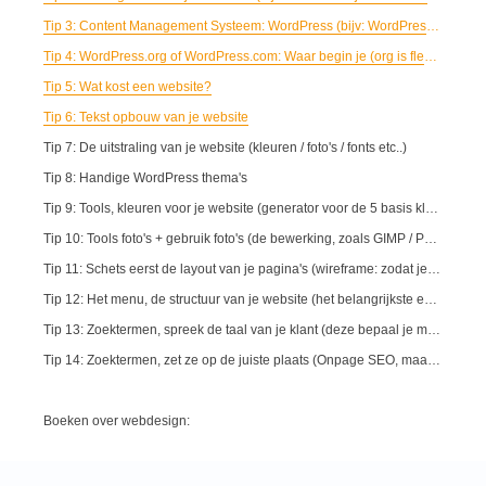
Tip 3: Content Management Systeem: WordPress (bijv: WordPress / Joomla / Dupral of Magento ...)
Tip 4: WordPress.org of WordPress.com: Waar begin je (org is flexibeler dan com.)
Tip 5: Wat kost een website?
Tip 6: Tekst opbouw van je website
Tip 7: De uitstraling van je website (kleuren / foto's / fonts etc..)
Tip 8: Handige WordPress thema's
Tip 9: Tools, kleuren voor je website (generator voor de 5 basis kleuren)
Tip 10: Tools foto's + gebruik foto's (de bewerking, zoals GIMP / Photoshop of Paintshop)
Tip 11: Schets eerst de layout van je pagina's (wireframe: zodat je visualiseert wat belangrijk is)
Tip 12: Het menu, de structuur van je website (het belangrijkste eerst: dit geld ook voor je menu)
Tip 13: Zoektermen, spreek de taal van je klant (deze bepaal je met bijv. de zoekwoordenplanner van Google)
Tip 14: Zoektermen, zet ze op de juiste plaats (Onpage SEO, maar ook interne links zijn belangrijk)
Boeken over webdesign: