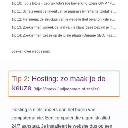
Tip 10: Tools foto's + gebruik foto's (de bewerking, zoals GIMP / Photoshop of Paintshop)
Tip 11: Schets eerst de layout van je pagina's (wireframe: zodat je visualiseert wat belangrijk is)
Tip 12: Het menu, de structuur van je website (het belangrijkste eerst: dit geld ook voor je menu)
Tip 13: Zoektermen, spreek de taal van je klant (deze bepaal je met bijv. de zoekwoordenplanner van Google)
Tip 14: Zoektermen, zet ze op de juiste plaats (Onpage SEO, maar ook interne links zijn belangrijk)
Boeken over webdesign:
Tip 2
: Hosting: zo maak je de
keuze
(bijv: Vimexx / mijndomein of sneller)
Hosting is niets anders dan het huren van
computerruimte. Een computer die eigenlijk altijd
24/7 aanstaat. Je installeert je website dus op een