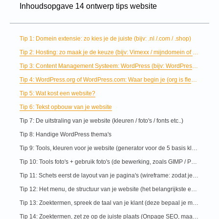
Inhoudsopgave 14 ontwerp tips website
Tip 1: Domein extensie: zo kies je de juiste (bijv: .nl /.com / .shop)
Tip 2: Hosting: zo maak je de keuze (bijv: Vimexx / mijndomein of sneller)
Tip 3: Content Management Systeem: WordPress (bijv: WordPress / Joomla / Dupral of Magento ...)
Tip 4: WordPress.org of WordPress.com: Waar begin je (org is flexibeler dan com.)
Tip 5: Wat kost een website?
Tip 6: Tekst opbouw van je website
Tip 7: De uitstraling van je website (kleuren / foto's / fonts etc..)
Tip 8: Handige WordPress thema's
Tip 9: Tools, kleuren voor je website (generator voor de 5 basis kleuren)
Tip 10: Tools foto's + gebruik foto's (de bewerking, zoals GIMP / Photoshop of Paintshop)
Tip 11: Schets eerst de layout van je pagina's (wireframe: zodat je visualiseert wat belangrijk is)
Tip 12: Het menu, de structuur van je website (het belangrijkste eerst: dit geld ook voor je menu)
Tip 13: Zoektermen, spreek de taal van je klant (deze bepaal je met bijv. de zoekwoordenplanner van Google)
Tip 14: Zoektermen, zet ze op de juiste plaats (Onpage SEO, maar ook interne links zijn belangrijk)