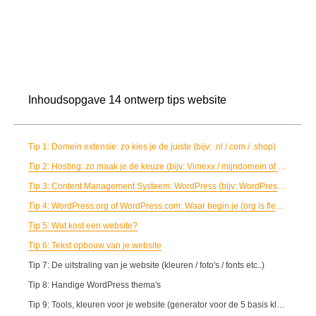
Inhoudsopgave 14 ontwerp tips website
Tip 1: Domein extensie: zo kies je de juiste (bijv: .nl /.com / .shop)
Tip 2: Hosting: zo maak je de keuze (bijv: Vimexx / mijndomein of sneller)
Tip 3: Content Management Systeem: WordPress (bijv: WordPress / Joomla / Dupral of Magento ...)
Tip 4: WordPress.org of WordPress.com: Waar begin je (org is flexibeler dan com.)
Tip 5: Wat kost een website?
Tip 6: Tekst opbouw van je website
Tip 7: De uitstraling van je website (kleuren / foto's / fonts etc..)
Tip 8: Handige WordPress thema's
Tip 9: Tools, kleuren voor je website (generator voor de 5 basis kleuren)