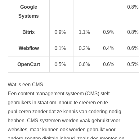
Google
0.8%
Systems
Bitrix
0.9%
1.1%
0.9%
0.8%
Webflow
0.1%
0.2%
0.4%
0.6%
OpenCart
0.5%
0.6%
0.6%
0.5%
Wat is een CMS
Een content management systeem (CMS) stelt
gebruikers in staat om inhoud te creëren en te
publiceren zonder dat ze kennis van codering nodig
hebben. CMS-systemen worden vaak gebruikt voor
websites, maar kunnen ook worden gebruikt voor
andere soorten digitale inhoud, zoals documenten en