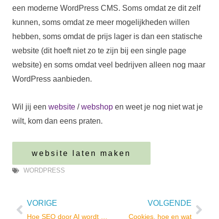
een moderne WordPress CMS. Soms omdat ze dit zelf
kunnen, soms omdat ze meer mogelijkheden willen
hebben, soms omdat de prijs lager is dan een statische
website (dit hoeft niet zo te zijn bij een single page
website) en soms omdat veel bedrijven alleen nog maar
WordPress aanbieden.
Wil jij een
website
/
webshop
en weet je nog niet wat je
wilt, kom dan eens praten.
website laten maken
WORDPRESS
VORIGE
VOLGENDE
Vorige
Vol
Hoe SEO door AI wordt beïnvloed
Cookies, hoe en wat