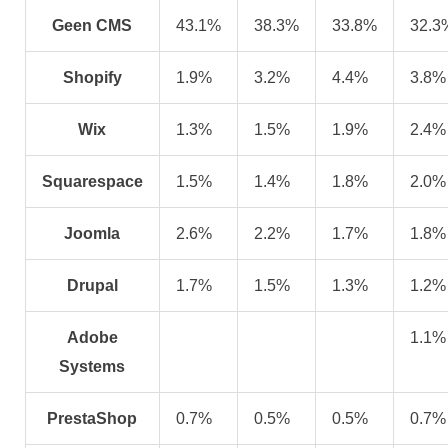
Geen CMS
43.1%
38.3%
33.8%
32.3
Shopify
1.9%
3.2%
4.4%
3.8%
Wix
1.3%
1.5%
1.9%
2.4%
Squarespace
1.5%
1.4%
1.8%
2.0%
Joomla
2.6%
2.2%
1.7%
1.8%
Drupal
1.7%
1.5%
1.3%
1.2%
Adobe
1.1%
Systems
PrestaShop
0.7%
0.5%
0.5%
0.7%