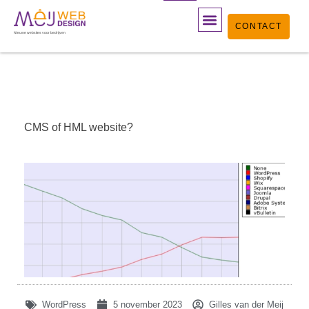
Ga
CONTACT
naar
Nieuwe websites voor bedrijven
de
inhoud
CMS of HML website?
WordPress
5 november 2023
Gilles van der Meij