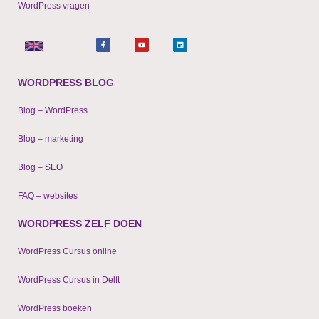
WordPress vragen
F
Y
L
a
o
i
c
u
n
e
t
k
b
u
e
o
b
d
o
e
i
WORDPRESS BLOG
k
n
-
f
Blog – WordPress
Blog – marketing
Blog – SEO
FAQ – websites
WORDPRESS ZELF DOEN
WordPress Cursus online
WordPress Cursus in Delft
WordPress boeken