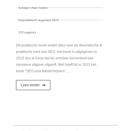
Schrijver: Alain Sadon
Gepubliseerd: augustus 2015
252 pagina's
Dit praktische boek vertelt alles over de theoretische &
praktische kant van SEO. Het boek is uitgegeven in
2015 dus ik hoop dat de schrijver binnenkort een
nieuwere uitgave uitgeeft. Wel heeft hij in 2021 het
boek “SEO voor tekstschrijvers”....
Lees verder