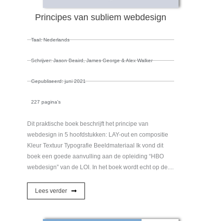
Principes van subliem webdesign
Taal: Nederlands
Schrijver: Jason Beaird, James George & Alex Walker
Gepubliseerd: juni 2021
227 pagina's
Dit praktische boek beschrijft het principe van
webdesign in 5 hoofdstukken: LAY-out en compositie
Kleur Textuur Typografie Beeldmateriaal Ik vond dit
boek een goede aanvulling aan de opleiding “HBO
webdesign” van de LOI. In het boek wordt echt op de....
Lees verder