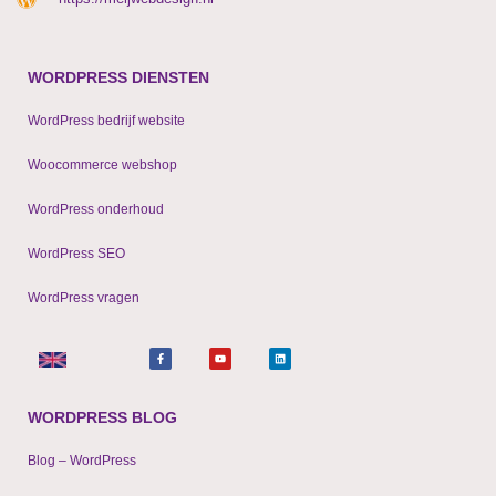
WORDPRESS DIENSTEN
WordPress bedrijf website
Woocommerce webshop
WordPress onderhoud
WordPress SEO
WordPress vragen
F
Y
L
a
o
i
c
u
n
e
t
k
b
u
e
o
b
d
o
e
i
WORDPRESS BLOG
k
n
-
f
Blog – WordPress