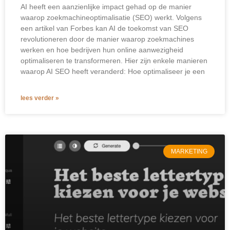
AI heeft een aanzienlijke impact gehad op de manier
waarop zoekmachineoptimalisatie (SEO) werkt. Volgens
een artikel van Forbes kan AI de toekomst van SEO
revolutioneren door de manier waarop zoekmachines
werken en hoe bedrijven hun online aanwezigheid
optimaliseren te transformeren. Hier zijn enkele manieren
waarop AI SEO heeft veranderd: Hoe optimaliseer je een
lees verder »
MARKETING