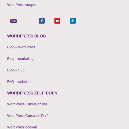
WordPress vragen
F
Y
L
a
o
i
c
u
n
e
t
k
b
u
e
o
b
d
o
e
i
WORDPRESS BLOG
k
n
-
f
Blog – WordPress
Blog – marketing
Blog – SEO
FAQ – websites
WORDPRESS ZELF DOEN
WordPress Cursus online
WordPress Cursus in Delft
WordPress boeken