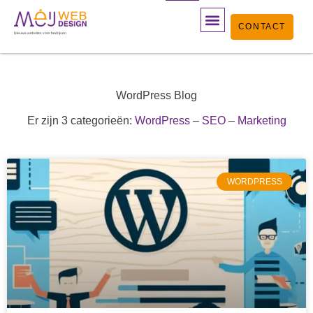
Ga
CONTACT
naar
Nieuwe websites voor bedrijven
de
inhoud
WordPress Blog
Er zijn 3 categorieën:
WordPress
–
SEO
–
Marketing
PAGINA
PAGINA
PAGINA
PAGINA
PAGINA
WORDPRESS