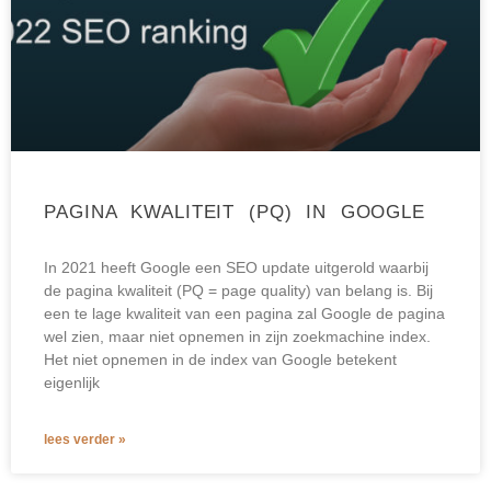
PAGINA KWALITEIT (PQ) IN GOOGLE
In 2021 heeft Google een SEO update uitgerold waarbij
de pagina kwaliteit (PQ = page quality) van belang is. Bij
een te lage kwaliteit van een pagina zal Google de pagina
wel zien, maar niet opnemen in zijn zoekmachine index.
Het niet opnemen in de index van Google betekent
eigenlijk
lees verder »