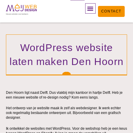
Ga
CONTACT
naar
Nieuwe websites voor bedrijven
de
inhoud
WordPress website
laten maken Den Hoorn
Den Hoorn ligt naast Delft. Dus vlakbij mijn kantoor in hartje Delft. Heb je
een nieuwe website of re-design nodig? Kom eens langs.
Het ontwerp van je website maak ik zelf als webdesigner. Ik werk echter
ook regelmatig bestaande ontwerpen uit. Bijvoorbeeld van een grafisch
designer.
Ik ontwikkel de websites met WordPress. Voor de webshop heb je een keus