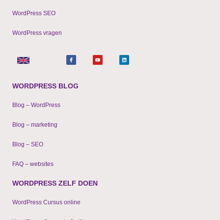
WordPress SEO
WordPress vragen
F
Y
L
a
o
i
c
u
n
e
t
k
b
u
e
o
b
d
o
e
i
WORDPRESS BLOG
k
n
-
f
Blog – WordPress
Blog – marketing
Blog – SEO
FAQ – websites
WORDPRESS ZELF DOEN
WordPress Cursus online