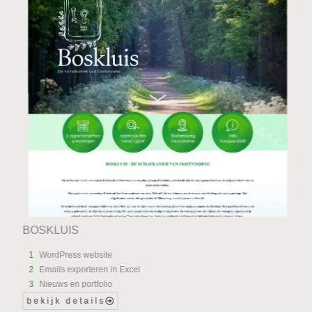
BOSKLUIS
1
WordPress website
2
Emails exporteren in Excel
3
Nieuws en portfolio
bekijk details