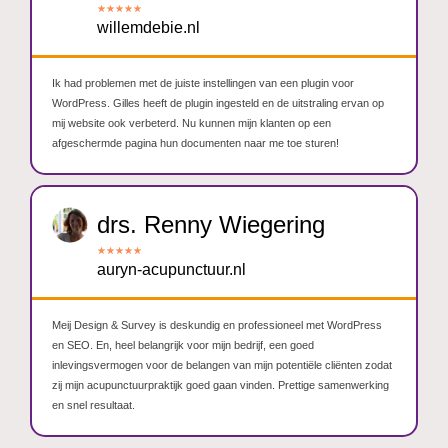
★
★
★
★
★
willemdebie.nl
Ik had problemen met de juiste instellingen van een plugin voor
WordPress. Gilles heeft de plugin ingesteld en de uitstraling ervan op
mij website ook verbeterd. Nu kunnen mijn klanten op een
afgeschermde pagina hun documenten naar me toe sturen!
drs. Renny Wiegering
★
★
★
★
★
auryn-acupunctuur.nl
Meij Design & Survey is deskundig en professioneel met WordPress
en SEO. En, heel belangrijk voor mijn bedrijf, een goed
inlevingsvermogen voor de belangen van mijn potentiële cliënten zodat
zij mijn acupunctuurpraktijk goed gaan vinden. Prettige samenwerking
en snel resultaat.