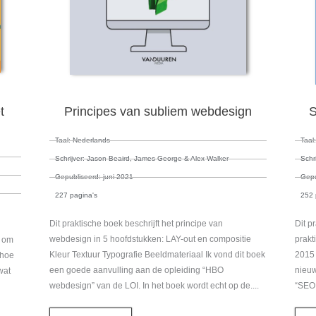
t
Principes van subliem webdesign
S
Taal: Nederlands
Taal
Schrijver: Jason Beaird, James George & Alex Walker
Schr
Gepubliseerd: juni 2021
Gepu
227 pagina's
252 
Dit praktische boek beschrijft het principe van
Dit p
webdesign in 5 hoofdstukken: LAY-out en compositie
prakt
, om
Kleur Textuur Typografie Beeldmateriaal Ik vond dit boek
2015 
 hoe
een goede aanvulling aan de opleiding “HBO
nieuw
wat
webdesign” van de LOI. In het boek wordt echt op de....
“SEO 