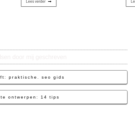
Lees verder
Le
dsen door mij geschreven
ft: praktische. seo gids
te ontwerpen: 14 tips