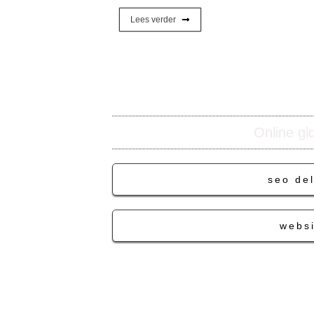
Lees verder
Online gi
seo del
websi