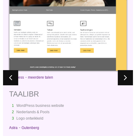
-
business
project
KOOPMANSDAKWERK
1
Website voor ondernemer
2
Logo ontwerp en tekening
3
Portfolio
4
Dynamische website via hooks
-
-
Astra
Gutenberg
Rankmath