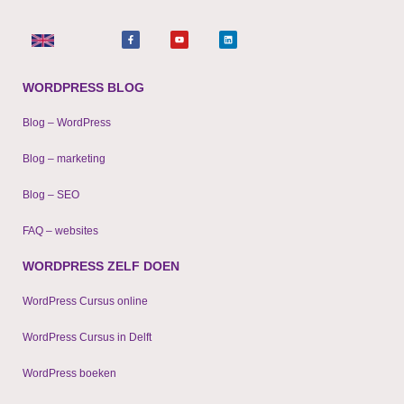
F
Y
L
a
o
i
c
u
n
e
t
k
b
u
e
o
b
d
o
e
i
WORDPRESS BLOG
k
n
-
f
Blog – WordPress
Blog – marketing
Blog – SEO
FAQ – websites
WORDPRESS ZELF DOEN
WordPress Cursus online
WordPress Cursus in Delft
WordPress boeken