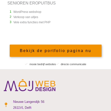
SENIOREN EROPUITBUS
A
1
WordPress webshop
2
Verkoop van uitjes
3
Vele extra functies met PHP
Bekijk de portfolio pagina nu
mooie bedrijf websites
directe communicatie
Nieuwe Langendijk 56
2611VL Delft