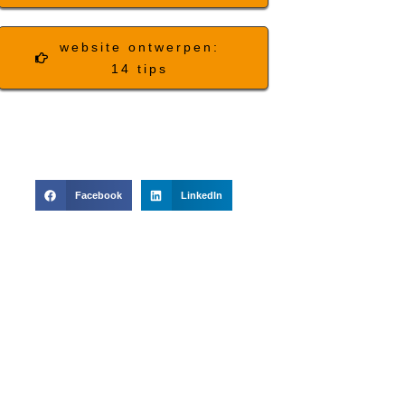
website ontwerpen:
14 tips
Facebook
LinkedIn