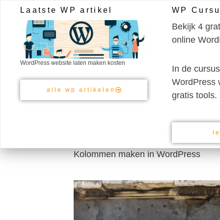
Ga
Laatste WP artikel
WP Cursu
naar
Bekijk 4 gra
de
online Word
Nieuwe websites voor bedrijven
inhoud
WordPress website laten maken kosten
In de cursus
WordPress 
alle wp artikelen
gratis tools.
l
Kolommen maken in WordPress