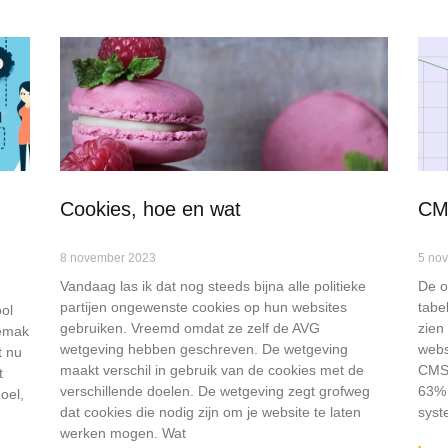
Cookies, hoe en wat
CM
8 november 2023
5 no
Vandaag las ik dat nog steeds bijna alle politieke
De o
partijen ongewenste cookies op hun websites
tabe
ool
gebruiken. Vreemd omdat ze zelf de AVG
zien
gemak
wetgeving hebben geschreven. De wetgeving
webs
t nu
maakt verschil in gebruik van de cookies met de
CMS.
t
verschillende doelen. De wetgeving zegt grofweg
63% 
oel,
dat cookies die nodig zijn om je website te laten
syst
werken mogen. Wat