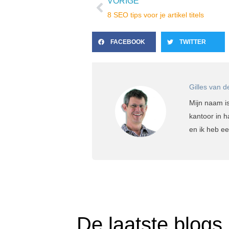
VORIGE
Vorige
8 SEO tips voor je artikel titels
FACEBOOK
TWITTER
Gilles van d
Mijn naam i
kantoor in h
en ik heb e
De laatste blogs