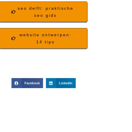
seo delft: praktische
seo gids
website ontwerpen:
14 tips
Facebook
LinkedIn