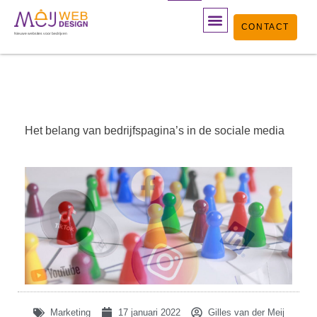
Ga
CONTACT
naar
Nieuwe websites voor bedrijven
de
inhoud
Het belang van bedrijfspagina’s in de sociale media
Marketing
17 januari 2022
Gilles van der Meij