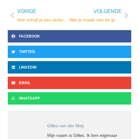
VORIGE
VOLGENDE
Vorige
Vol
Hoe schrijf je een verkooppagina?
Wat je maakt met de gratis Elementor plugin
FACEBOOK
TWITTER
LINKEDIN
EMAIL
WHATSAPP
Gilles van der Meij
Mijn naam is Gilles. Ik ben eigenaar