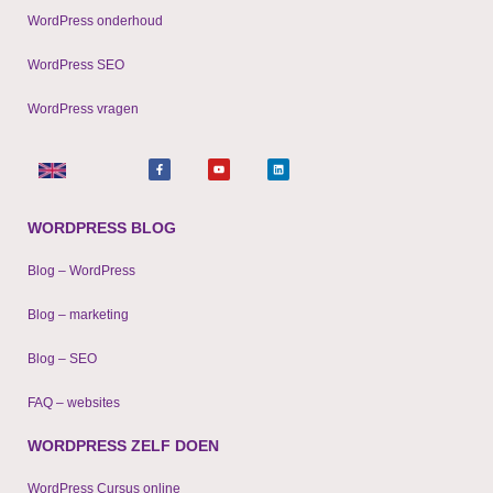
WordPress onderhoud
WordPress SEO
WordPress vragen
F
Y
L
a
o
i
c
u
n
e
t
k
b
u
e
o
b
d
o
e
i
WORDPRESS BLOG
k
n
-
f
Blog – WordPress
Blog – marketing
Blog – SEO
FAQ – websites
WORDPRESS ZELF DOEN
WordPress Cursus online