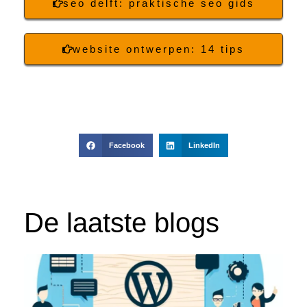
seo delft: praktische seo gids
website ontwerpen: 14 tips
Facebook
LinkedIn
De laatste blogs