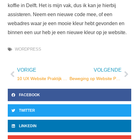
koffie in Delft. Het is mijn vak, dus ik kan je hierbij
assisteren. Neem een nieuwe code mee, of een
webadres waar je een mooie kleur hebt gevonden en
binnen een uur heb je een nieuwe kleur op je website.
WORDPRESS
VORIGE
VOLGENDE
Vorige
Vol
10 UX Website Praktijk Tips en de Theorie van Cialdini
Beweging op Website Pagina
FACEBOOK
TWITTER
LINKEDIN