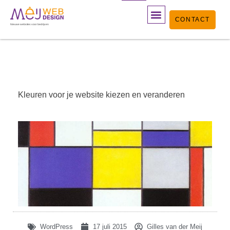
Ga
CONTACT
naar
Nieuwe websites voor bedrijven
de
WEBSITE LATEN MAKEN
WEBSHOP LATEN MAKEN
WORDPRESS ONDERHOUD
PORTFOLIO WEBDESIGN
OVER MEIJWEBDESIGN
BLOG, WORDPRESS & SEO
MAAK HIER EEN AFSPRAAK
inhoud
Kleuren voor je website kiezen en veranderen
WordPress
17 juli 2015
Gilles van der Meij