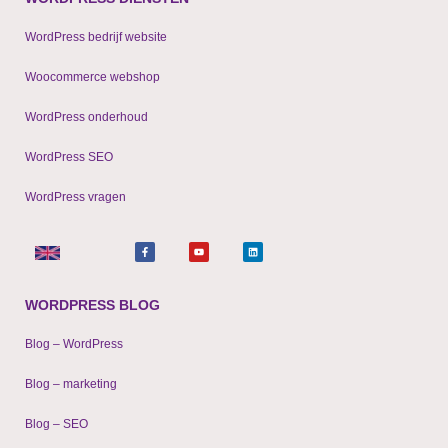
WordPress bedrijf website
Woocommerce webshop
WordPress onderhoud
WordPress SEO
WordPress vragen
F
Y
L
a
o
i
c
u
n
e
t
k
b
u
e
o
b
d
o
e
i
WORDPRESS BLOG
k
n
-
f
Blog – WordPress
Blog – marketing
Blog – SEO