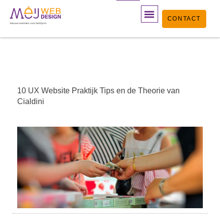
Ga
CONTACT
naar
Nieuwe websites voor bedrijven
de
inhoud
10 UX Website Praktijk Tips en de Theorie van
Cialdini