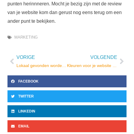
punten herinnneren. Mocht je bezig zijn met de review
van je website kom dan gerust nog eens terug om een
ander punt te bekijken.
MARKETING
VORIGE
VOLGENDE
Vorige
Vol
Lokaal gevonden worden met je bedrijf, lokale SEO
Kleuren voor je website kiezen en veranderen
FACEBOOK
TWITTER
LINKEDIN
EMAIL