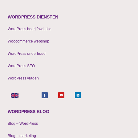
WORDPRESS DIENSTEN
WordPress bedrijf website
Woocommerce webshop
WordPress onderhoud
WordPress SEO
WordPress vragen
F
Y
L
a
o
i
c
u
n
e
t
k
b
u
e
o
b
d
o
e
i
WORDPRESS BLOG
k
n
-
f
Blog – WordPress
Blog – marketing