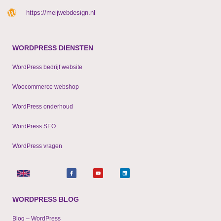
https://meijwebdesign.nl
WORDPRESS DIENSTEN
WordPress bedrijf website
Woocommerce webshop
WordPress onderhoud
WordPress SEO
WordPress vragen
F
Y
L
a
o
i
c
u
n
e
t
k
b
u
e
o
b
d
o
e
i
WORDPRESS BLOG
k
n
-
f
Blog – WordPress