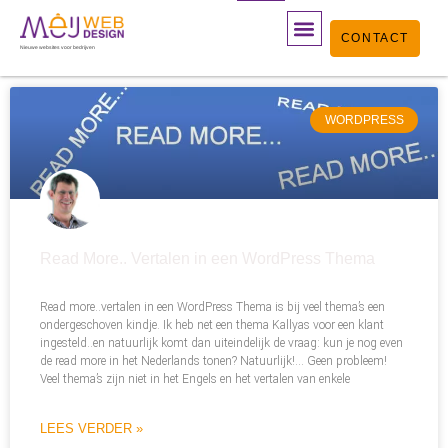
Ga
CONTACT
naar
Nieuwe websites voor bedrijven
de
WEBSITE LATEN MAKEN
WEBSHOP LATEN MAKEN
WORDPRESS ONDERHOUD
PORTFOLIO WEBDESIGN
OVER MEIJWEBDESIGN
BLOG, WORDPRESS & SEO
MAAK HIER EEN AFSPRAAK
inhoud
WORDPRESS
Read More.. Vertalen in een WordPress Thema
Read more..vertalen in een WordPress Thema is bij veel thema’s een
ondergeschoven kindje. Ik heb net een thema Kallyas voor een klant
ingesteld..en natuurlijk komt dan uiteindelijk de vraag: kun je nog even
de read more in het Nederlands tonen? Natuurlijk!… Geen probleem!
Veel thema’s zijn niet in het Engels en het vertalen van enkele
LEES VERDER »