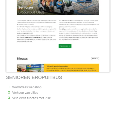
UITBUS
AAWS
1
WordPress bedrijfswebsi
2
Portfolio pagina
3
 PHP
Oplossingen pagina