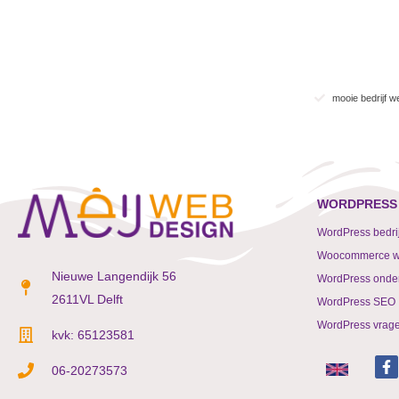
mooie bedrijf w
WORDPRESS 
WordPress bedrij
Woocommerce 
Nieuwe Langendijk 56
WordPress onde
2611VL Delft
WordPress SEO
WordPress vrag
kvk: 65123581
F
06-20273573
a
c