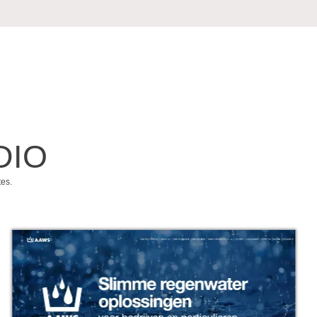
DIO
tes.