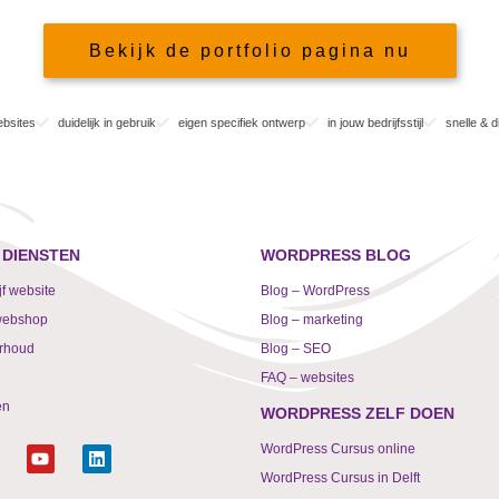
Bekijk de portfolio pagina nu
ebsites
duidelijk in gebruik
eigen specifiek ontwerp
in jouw bedrijfsstijl
snelle & 
DIENSTEN
WORDPRESS BLOG
f website
Blog – WordPress
webshop
Blog – marketing
rhoud
Blog – SEO
FAQ – websites
en
WORDPRESS ZELF DOEN
Y
L
WordPress Cursus online
o
i
WordPress Cursus in Delft
u
n