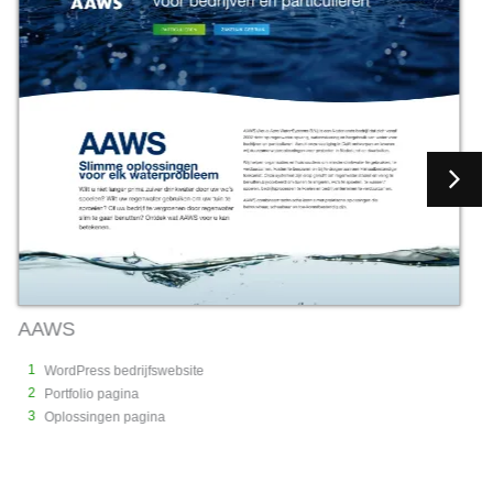
BOSKLUIS
1
te
WordPress website
2
Emails exporteren in Exce
3
Nieuws en portfolio