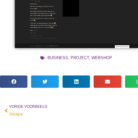
BUSINESS
,
PROJECT
,
WEBSHOP
VORIGE VOORBEELD
Vorige
Xinaps