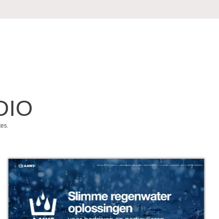
DIO
tes.