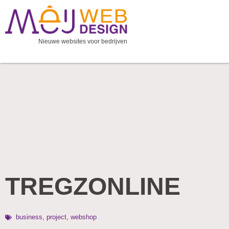
Ga
naar
de
Nieuwe websites voor bedrijven
inhoud
TREGZONLINE
business
,
project
,
webshop