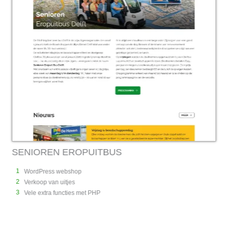
OPUITBUS
AAWS
1
p
WordPress bedrijfswe
2
Portfolio pagina
3
 met PHP
Oplossingen pagina