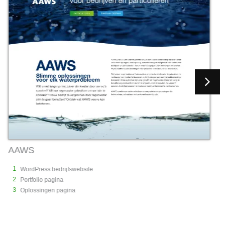
BOSKLUIS
1
bsite
WordPress website
2
Emails exporteren in E
3
Nieuws en portfolio