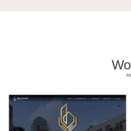
Wo
Ied