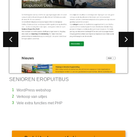
EN EROPUITBUS
AAWS
1
ess webshop
WordPress 
2
 van uitjes
Portfolio p
3
tra functies met PHP
Oplossing