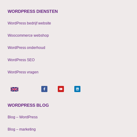
WORDPRESS DIENSTEN
WordPress bedrijf website
Woocommerce webshop
WordPress onderhoud
WordPress SEO
WordPress vragen
F
Y
L
a
o
i
c
u
n
e
t
k
b
u
e
o
b
d
o
e
i
WORDPRESS BLOG
k
n
-
f
Blog – WordPress
Blog – marketing