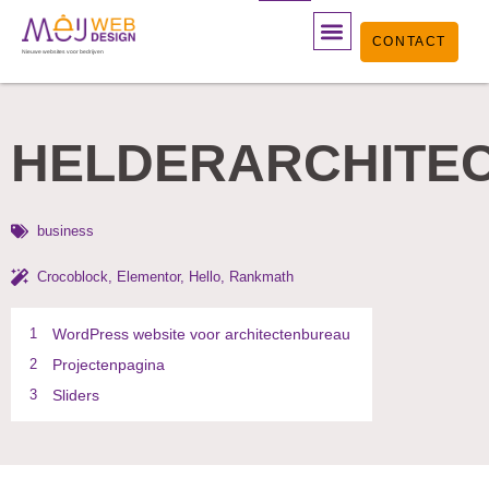
Ga
CONTACT
naar
Nieuwe websites voor bedrijven
de
inhoud
HELDERARCHITE
business
Crocoblock
,
Elementor
,
Hello
,
Rankmath
1
WordPress website voor architectenbureau
2
Projectenpagina
3
Sliders