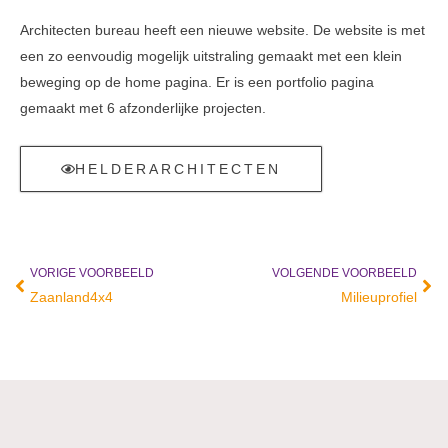
Architecten bureau heeft een nieuwe website. De website is met
een zo eenvoudig mogelijk uitstraling gemaakt met een klein
beweging op de home pagina. Er is een portfolio pagina
gemaakt met 6 afzonderlijke projecten.
HELDERARCHITECTEN
VORIGE VOORBEELD
VOLGENDE VOORBEELD
Vorige
Vol
Zaanland4x4
Milieuprofiel