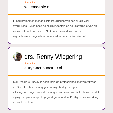
★
★
★
★
★
willemdebie.nl
Ik had problemen met de juiste instellingen van een plugin voor
WordPress. Gilles heeft de plugin ingesteld en de uitstraling ervan op
mij website ook verbeterd. Nu kunnen mijn klanten op een
afgeschermde pagina hun documenten naar me toe sturen!
drs. Renny Wiegering
★
★
★
★
★
auryn-acupunctuur.nl
Meij Design & Survey is deskundig en professioneel met WordPress
en SEO. En, heel belangrijk voor mijn bedrijf, een goed
inlevingsvermogen voor de belangen van mijn potentiële cliënten zodat
zij mijn acupunctuurpraktijk goed gaan vinden. Prettige samenwerking
en snel resultaat.