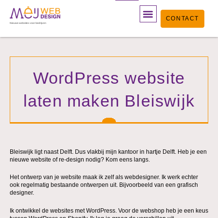
Ga
CONTACT
naar
Nieuwe websites voor bedrijven
de
inhoud
WordPress website
laten maken Bleiswijk
Bleiswijk ligt naast Delft. Dus vlakbij mijn kantoor in hartje Delft. Heb je een
nieuwe website of re-design nodig? Kom eens langs.
Het ontwerp van je website maak ik zelf als webdesigner. Ik werk echter
ook regelmatig bestaande ontwerpen uit. Bijvoorbeeld van een grafisch
designer.
Ik ontwikkel de websites met WordPress. Voor de webshop heb je een keus