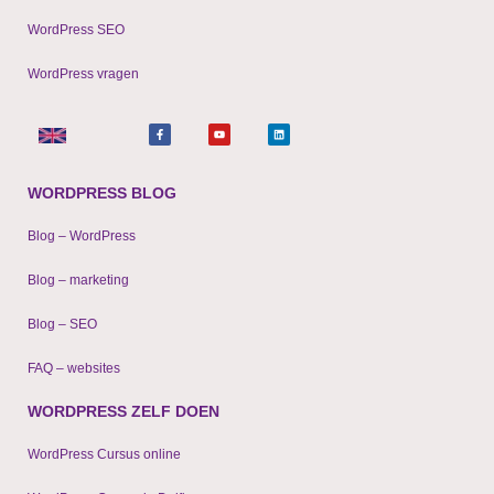
WordPress SEO
WordPress vragen
F
Y
L
a
o
i
c
u
n
e
t
k
b
u
e
o
b
d
o
e
i
WORDPRESS BLOG
k
n
-
f
Blog – WordPress
Blog – marketing
Blog – SEO
FAQ – websites
WORDPRESS ZELF DOEN
WordPress Cursus online