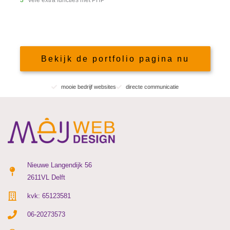
Vele extra functies met PHP
Bekijk de portfolio pagina nu
mooie bedrijf websites
directe communicatie
Nieuwe Langendijk 56
2611VL Delft
kvk: 65123581
06-20273573