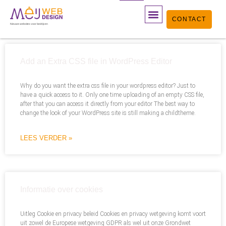
Ga
CONTACT
naar
Nieuwe websites voor bedrijven
de
WEBSITE LATEN MAKEN
WEBSHOP LATEN MAKEN
WORDPRESS ONDERHOUD
PORTFOLIO WEBDESIGN
OVER MEIJWEBDESIGN
BLOG, WORDPRESS & SEO
MAAK HIER EEN AFSPRAAK
inhoud
Add an Extra CSS file in WordPress Editor
Why do you want the extra css file in your wordpress editor? Just to
have a quick access to it. Only one time uploading of an empty CSS file,
after that you can access it directly from your editor The best way to
change the look of your WordPress site is still making a childtheme.
LEES VERDER »
Informatie over cookies
Uitleg Cookie en privacy beleid Cookies en privacy wetgeving komt voort
uit zowel de Europese wetgeving GDPR als wel uit onze Grondwet