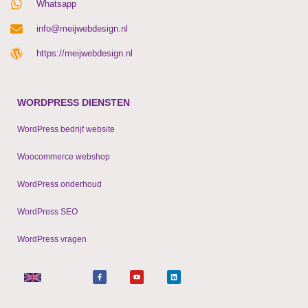
Whatsapp
info@meijwebdesign.nl
https://meijwebdesign.nl
WORDPRESS DIENSTEN
WordPress bedrijf website
Woocommerce webshop
WordPress onderhoud
WordPress SEO
WordPress vragen
F
Y
L
a
o
i
c
u
n
e
t
k
b
u
e
o
b
d